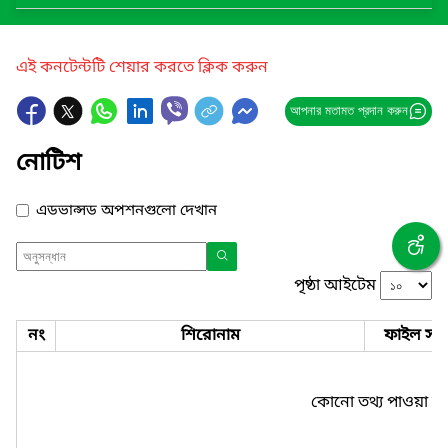
এই কনটেন্টটি শেয়ার করতে ক্লিক করুন
আপনার মতামত প্রদান করুন
নোটিশ
এডভান্সড অপশনগুলো দেখান
পৃষ্ঠা আইটেম
নং
শিরোনাম
ফাইল সমূ
কোনো তথ্য পাওয়া যা